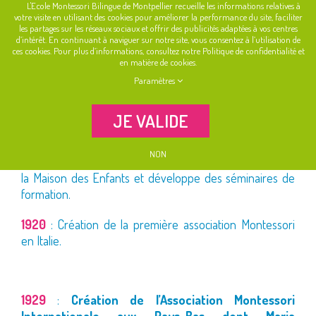
1907
L'Ecole Montessori Bilingue de Montpellier recueille les informations relatives à
votre visite en utilisant des cookies pour améliorer la performance du site, faciliter
les partages sur les réseaux sociaux et offrir des publicités adaptées à vos centres
d’intérêt. En continuant à naviguer sur notre site, vous consentez à l’utilisation de
La
ces cookies. Pour plus d’informations, consultez notre Politique de confidentialité et
en matière de cookies.
“Casa dei Bambini”
Paramètres
est créée à Lorenzo,
JE VALIDE
1909
: Maria Montessori écrit son premier livre “
La
Pédagogie Scientifique
” et réalise son premier cours
NON
national. Elle forme une quarantaine de maîtresses pour
la Maison des Enfants et développe des séminaires de
formation.
1920
: Création de la première association Montessori
en Italie.
1929
:
Création de l’Association Montessori